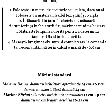
minimă)
1. Folosește un metru de croitorie sau ruleta, daca nu ai
foloseste un material flexibil (ex. șnur) și o riglă
2. Înfăsoară-l în jurul încheieturii, măsoară
circumferința încheieturii fix, mărimea minimă brățară
3. Stabilește lungimea dorită pentru a determina
diametrul fix al încheieturii tale
4. Măsoară lungimea obținută și completează la comanda
ta, recomandăm să iei în calcul o marjă de -0,5 cm
Mărimi standard
Mărime Damă
:
diametru încheietură aproximativ
14 cm
–
16.5 cm
,
diametru maxim brățară deschisă
24 cm
Mărime Bărbat
:
diametru încheietură aproximativ
17 cm
–
19 cm
,
diametru maxim brățară deschisă
26-27 cm