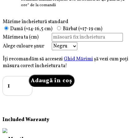
ore* de la comandă
Mărime încheietură standard
Damă (≈14-16,5 cm)
Bărbat (≈17-19 cm)
Mărimea ta (cm)
Alege culoare șnur
Îți recomandăm să accesezi
Ghid Mărimi
șă vezi cum poți
măsura corect încheietura ta!
Cantitate
Adaugă în coș
Brățară
Pardo
realizată
cu
șnur
împletit
Included Warranty
și
bile