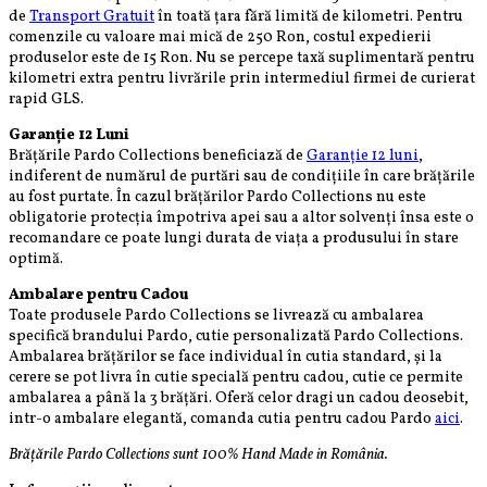
de
Transport Gratuit
în toată țara fără limită de kilometri. Pentru
comenzile cu valoare mai mică de 250 Ron, costul expedierii
produselor este de 15 Ron. Nu se percepe taxă suplimentară pentru
kilometri extra pentru livrările prin intermediul firmei de curierat
rapid GLS.
Garanție 12 Luni
Brățările Pardo Collections beneficiază de
Garanție 12 luni
,
indiferent de numărul de purtări sau de condițiile în care brățările
au fost purtate. În cazul brățărilor Pardo Collections nu este
obligatorie protecția împotriva apei sau a altor solvenți însa este o
recomandare ce poate lungi durata de viața a produsului în stare
optimă.
Ambalare pentru Cadou
Toate produsele Pardo Collections se livrează cu ambalarea
specifică brandului Pardo, cutie personalizată Pardo Collections.
Ambalarea brățărilor se face individual în cutia standard, și la
cerere se pot livra în cutie specială pentru cadou, cutie ce permite
ambalarea a până la 3 brățări. Oferă celor dragi un cadou deosebit,
intr-o ambalare elegantă, comanda cutia pentru cadou Pardo
aici
.
Brățările Pardo Collections sunt 100%
Hand
Made in România.