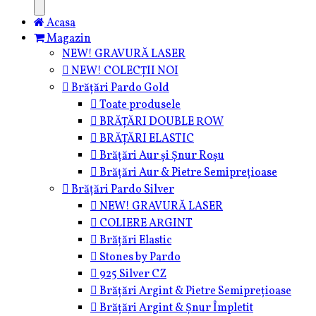
Acasa
Magazin
NEW! GRAVURĂ LASER
NEW! COLECȚII NOI
Brățări Pardo Gold
Toate produsele
BRĂȚĂRI DOUBLE ROW
BRĂȚĂRI ELASTIC
Brățări Aur și Șnur Roșu
Brățări Aur & Pietre Semiprețioase
Brățări Pardo Silver
NEW! GRAVURĂ LASER
COLIERE ARGINT
Brățări Elastic
Stones by Pardo
925 Silver CZ
Brățări Argint & Pietre Semiprețioase
Brățări Argint & Șnur Împletit