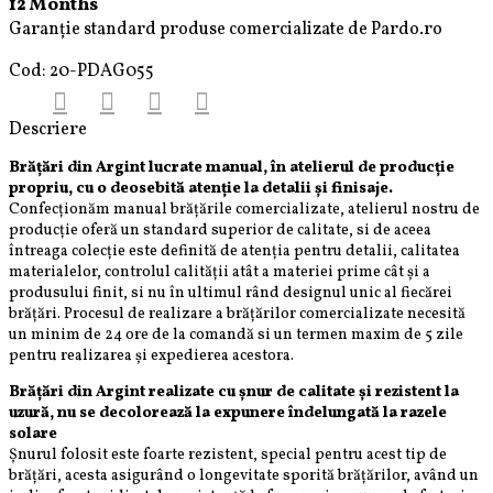
12
Months
de
Garanție standard produse comercializate de Pardo.ro
Argint
925
Cod:
20-PDAG055
de
4
mm
Descriere
Brățări din A
rgint
lucrate manual, în atelierul de producție
propriu, cu o deosebită atenție la detalii și finisaje.
Confecționăm manual brățările comercializate, atelierul nostru de
producție oferă un standard superior de calitate, si de aceea
întreaga colecție este definită de atenția pentru detalii, calitatea
materialelor, controlul calității atât a materiei prime cât și a
produsului finit, si nu în ultimul rând designul unic al fiecărei
brățări. Procesul de realizare a brățărilor comercializate necesită
un minim de 24 ore de la comandă si un termen maxim de 5 zile
pentru realizarea și expedierea acestora.
Brățări din A
rgint
realizate cu șnur de calitate și rezistent la
uzură, nu se decolorează la expunere îndelungată la razele
solare
Șnurul folosit este foarte rezistent, special pentru acest tip de
brățări, acesta asigurând o longevitate sporită brățărilor, având un