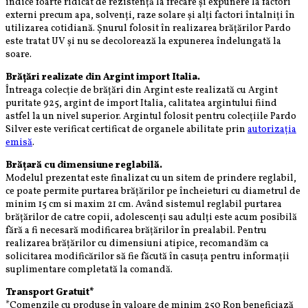
indice foarte ridicat de rezistență la frecare și expunere la factori
externi precum apa, solvenți, raze solare și alți factori întalniți în
utilizarea cotidiană. Șnurul folosit în realizarea brățărilor Pardo
este tratat UV și nu se decolorează la expunerea îndelungată la
soare.
Brățări realizate din A
rgint
import Italia.
Întreaga colecție de brățări din Argint este realizată cu Argint
puritate 925, argint de import Italia, calitatea argintului fiind
astfel la un nivel superior. Argintul folosit pentru colecțiile Pardo
Silver este verificat certificat de organele abilitate prin
autorizația
emisă
.
Brățară cu dimensiune reglabilă.
Modelul prezentat este finalizat cu un sitem de prindere reglabil,
ce poate permite purtarea brățărilor pe încheieturi cu diametrul de
minim 15 cm si maxim 21 cm. Având sistemul reglabil purtarea
brățărilor de catre copii, adolescenți sau adulți este acum posibilă
fără a fi necesară modificarea brățărilor în prealabil. Pentru
realizarea brățărilor cu dimensiuni atipice, recomandăm ca
solicitarea modificărilor să fie făcută în casuța pentru informații
suplimentare completată la comandă.
Transport Gratuit*
*Comenzile cu produse în valoare de minim 250 Ron beneficiază