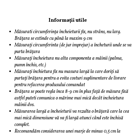
Informații utile
Măsurati circumferința încheieturii fix, nu strâns, nu larg.
Brățara se extinde cu până la maxim 9 cm
Măsurați circumferinta (de jur imprejur) a încheturii unde se va
purta brățara
Măsurați încheietura nu alta componenta a mâinii (palma,
pumn închis, etc.)
Măsurați închietura fix nu masura largă la care doriți să
purtați brățara pentru a evita costuri suplimentare de livrare
pentru refacerea produsului comandat
Brățara se poate regla înca 8-9 cm în plus față de măsura fixă
astfel puteti comunica o mărime mai mică decât incheietura
mâinii dvs.
Măsurarea largă a încheieturii va rezulta o brățară care la cea
mai mică dimensiune vă va fi largă atunci când este închisă
complet.
Recomandăm considerarea unei marje de minus 0,5 cm la