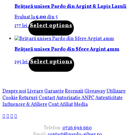
Brățară unisex Pardo din Argint & Lapis Lazuli
Evaluat la
5.00
din 5
Select options
177
lei
Brățară unisex Pardo din Sfere Argint 4mm
Select options
195
lei
Despre noi
Livrare
Garanție
Recenzii
Giveaway
Utilizare
Cookie
Retururi
Contact
Autorizatie ANPC
Autenticitate
Influencer & Afiliere
Cont Afiliat
Media
Telefon:
0726 696 660
Email:
contact@pardo-silver.ro