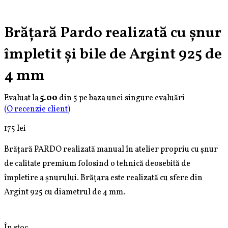
și
șnur
Cristale
împletit
și
Brățară Pardo realizată cu șnur
bile
împletit și bile de Argint 925 de
de
Argint
4 mm
925
de
4
Evaluat la
5.00
din 5 pe baza unei singure evaluări
mm
(O recenzie client)
175
lei
Brățară PARDO realizată manual în atelier propriu cu șnur
de calitate premium folosind o tehnică deosebită de
împletire a șnurului. Brățara este realizată cu sfere din
Argint 925 cu diametrul de 4 mm.