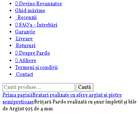
Devino Revanzator
Ghid mărime
Recenzii
FAQ’s – Întrebări
Garanție
Livrare
Retururi
Despre Pardo
Afiliere
Termeni și condiții
Contact
Caută
Caută
după:
Prima pagină
Bratari realizate cu sfere argint si pietre
semipretioase
Brățară Pardo realizată cu șnur împletit și bile
de Argint 925 de 4 mm
Brățară
Brățară
Pardo
Pardo
șnur
realizată
împletit
cu