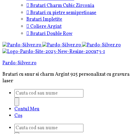
Bratari Charm Cubic Zirconia
Bratari cu pietre semipretioase
Bratari Impletite
Coliere Argint
Bratari Double Row
Pardo-Silver.ro
Bratari cu snur si charm Argint 925 personalizat cu gravura
laser
Products
search
Contul Meu
Coș
Products
search