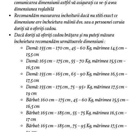
comunicarea dimensiunii astfel vă asigurați ca ve-ți avea
dimensiunea reglabilă
Recomandăm masurarea incheiturii dacă nu stiti exact ce
dimensiune are încheietura mâinii dvs. sau a persoanei caruia
doriți să o oferiți cadou.
Dacă doriți să oferiți cadou brățara și nu puteți măsura
încheietura recomandăm următoarele dimensiuni :
Damă: 155 cm – 170 cm , 45 – 60 Kg, mărimea 14,5 cm –
15,5 cm
Damă: 165 cm – 175 cm , 55 – 70 Kg, mărimea 15,5 cm –
16,5 cm
Damă: 155 cm – 165 cm , 65 – 90 Kg, mărimea 16,5 cm –
17,5 cm
Damă: 155 cm – 175 cm , 75 – 95+ Kg, mărimea 17,5 cm –
19 cm
Bărbat: 160 cm – 175 cm , 45 – 60 Kg, mărimea 15,5 cm –
16,5 cm
Bărbat: 165 cm – 185 cm , 55 – 75 Kg, mărimea 16,5 cm –
17 cm
Bărbat: 165 cm – 185 cm , 75 – 95 Kg, mărimea 17,5 cm –