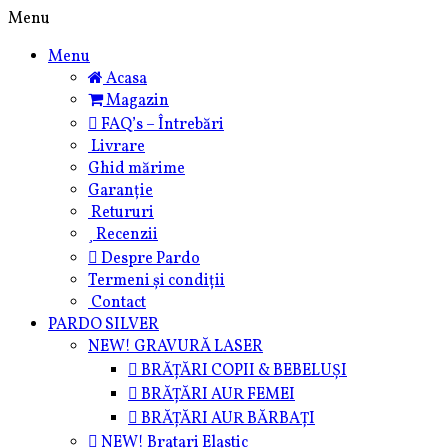
Skip
Menu
to
Menu
content
Acasa
Magazin
FAQ’s – Întrebări
Livrare
Ghid mărime
Garanție
Retururi
Recenzii
Despre Pardo
Termeni și condiții
Contact
PARDO SILVER
NEW! GRAVURĂ LASER
BRĂȚĂRI COPII & BEBELUȘI
BRĂȚĂRI AUR FEMEI
BRĂȚĂRI AUR BĂRBAȚI
NEW! Bratari Elastic