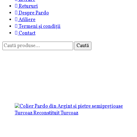
Retururi
Despre Pardo
Afiliere
Termeni și condiții
Contact
Caută
Caută
după:
turcoaz reconstituit