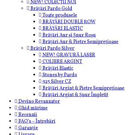
NEW! COLECȚII NOI
Brățări Pardo Gold
Toate produsele
BRĂȚĂRI DOUBLE ROW
BRĂȚĂRI ELASTIC
Brățări Aur și Șnur Roșu
Brățări Aur & Pietre Semiprețioase
Brățări Pardo Silver
NEW! GRAVURĂ LASER
COLIERE ARGINT
Brățări Elastic
Stones by Pardo
925 Silver CZ
Brățări Argint & Pietre Semiprețioase
Brățări Argint & Șnur Împletit
Devino Revanzator
Ghid mărime
Recenzii
FAQ’s – Întrebări
Garanție
Livrare