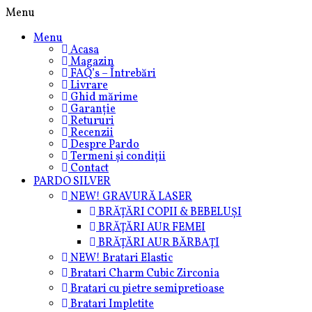
Skip
Menu
to
Menu
content
Acasa
Magazin
FAQ’s – Întrebări
Livrare
Ghid mărime
Garanție
Retururi
Recenzii
Despre Pardo
Termeni și condiții
Contact
PARDO SILVER
NEW! GRAVURĂ LASER
BRĂȚĂRI COPII & BEBELUȘI
BRĂȚĂRI AUR FEMEI
BRĂȚĂRI AUR BĂRBAȚI
NEW! Bratari Elastic
Bratari Charm Cubic Zirconia
Bratari cu pietre semipretioase
Bratari Impletite