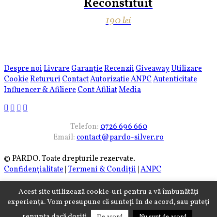
Reconstituit
190
lei
Despre noi
Livrare
Garanție
Recenzii
Giveaway
Utilizare
Cookie
Retururi
Contact
Autorizatie ANPC
Autenticitate
Influencer & Afiliere
Cont Afiliat
Media
Telefon:
0726 696 660
Email:
contact@pardo-silver.ro
© PARDO. Toate drepturile rezervate.
Confidențialitate
|
Termeni & Condiții
|
ANPC
Acest site utilizează cookie-uri pentru a vă îmbunătăți
experiența. Vom presupune că sunteți în de acord, sau puteți
renunța dacă doriți.