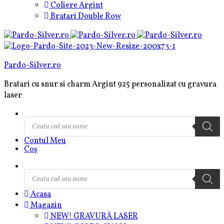
Coliere Argint
Bratari Double Row
Pardo-Silver.ro
Bratari cu snur si charm Argint 925 personalizat cu gravura
laser
Products
search
Contul Meu
Coș
Products
search
Acasa
Magazin
NEW! GRAVURĂ LASER