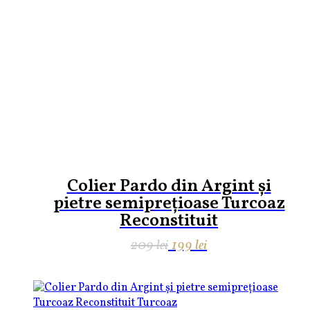
Colier Pardo din Argint și
pietre semiprețioase Turcoaz
Reconstituit
Prețul
Prețul
209
lei
199
lei
inițial
curent
a
este:
fost:
199 lei.
209 lei.