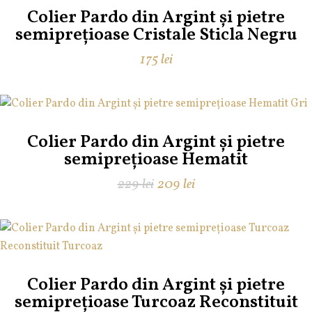
Colier Pardo din Argint și pietre
semiprețioase Cristale Sticla Negru
175
lei
Colier Pardo din Argint și pietre
semiprețioase Hematit
Prețul
Prețul
229
lei
209
lei
inițial
curent
a
este:
fost:
209 lei.
229 lei.
Colier Pardo din Argint și pietre
semiprețioase Turcoaz Reconstituit