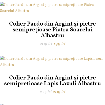
Colier Pardo din Argint și pietre
semiprețioase Piatra Soarelui
Albastru
Prețul
Prețul
209
lei
199
lei
inițial
curent
a
este:
fost:
199 lei.
209 lei.
Colier Pardo din Argint și pietre
semiprețioase Lapis Lazuli Albastru
Prețul
Prețul
225
lei
209
lei
inițial
curent
a
este: