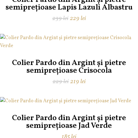
semiprețioase Lapis Lazuli Albastru
Prețul
Prețul
239
lei
229
lei
inițial
curent
a
este:
fost:
229 lei.
239 lei.
Colier Pardo din Argint și pietre
semiprețioase Crisocola
Prețul
Prețul
229
lei
219
lei
inițial
curent
a
este:
fost:
219 lei.
229 lei.
Colier Pardo din Argint și pietre
semiprețioase Jad Verde
185
lei