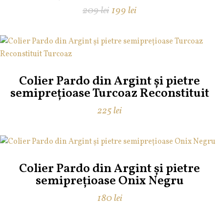
Prețul
Prețul
209
lei
199
lei
inițial
curent
a
este:
fost:
199 lei.
209 lei.
Colier Pardo din Argint și pietre
semiprețioase Turcoaz Reconstituit
225
lei
Colier Pardo din Argint și pietre
semiprețioase Onix Negru
180
lei