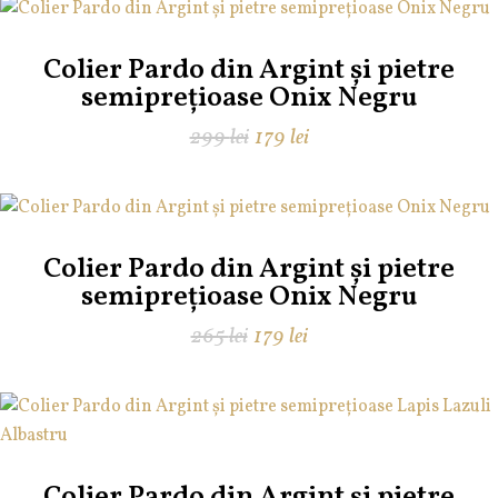
fost:
209 lei.
225 lei.
Colier Pardo din Argint și pietre
semiprețioase Onix Negru
Prețul
Prețul
299
lei
179
lei
inițial
curent
a
este:
fost:
179 lei.
299 lei.
Colier Pardo din Argint și pietre
semiprețioase Onix Negru
Prețul
Prețul
265
lei
179
lei
inițial
curent
a
este:
fost:
179 lei.
265 lei.
Colier Pardo din Argint și pietre