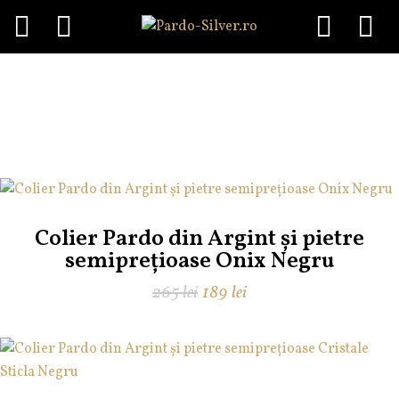
Menu
Skip
to
colier
content
Colier Pardo din Argint și pietre
semiprețioase Onix Negru
Prețul
Prețul
265
lei
189
lei
inițial
curent
a
este:
fost:
189 lei.
265 lei.