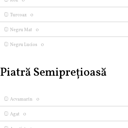
Roz
0
Turcoaz
0
Negru Mat
0
Negru Lucios
0
Piatră Semiprețioasă
Acvamarin
0
Agat
0