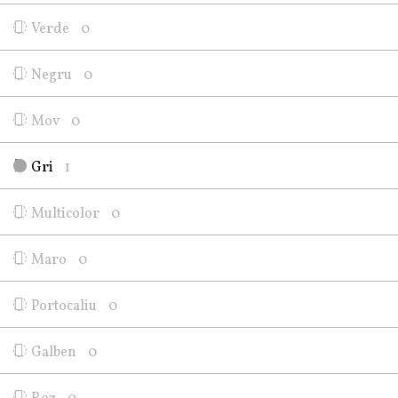
Verde
0
Negru
0
Mov
0
Gri
1
Multicolor
0
Maro
0
Portocaliu
0
Galben
0