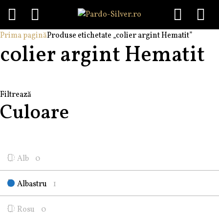
Menu
Skip
Prima pagină
Produse etichetate „colier argint Hematit”
colier argint Hematit
to
content
Filtrează
Culoare
Alb
0
Albastru
1
Rosu
0