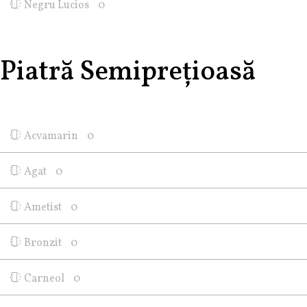
Negru Lucios
0
Piatră Semiprețioasă
Acvamarin
0
Agat
0
Ametist
0
Bronzit
0
Carneol
0