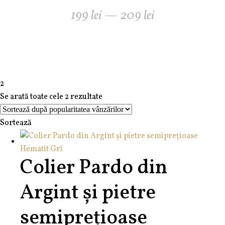
199
lei
—
209
lei
2
Se arată toate cele 2 rezultate
Sortează
Colier Pardo din
Argint și pietre
semiprețioase