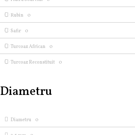
Rubin
0
Safir
0
Turcoaz African
0
Turcoaz Reconstituit
0
Diametru
Diametru
0