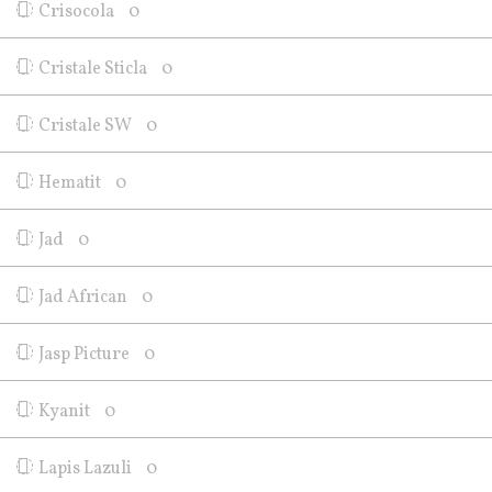
Crisocola
0
Cristale Sticla
0
Cristale SW
0
Hematit
0
Jad
0
Jad African
0
Jasp Picture
0
Kyanit
0
Lapis Lazuli
0