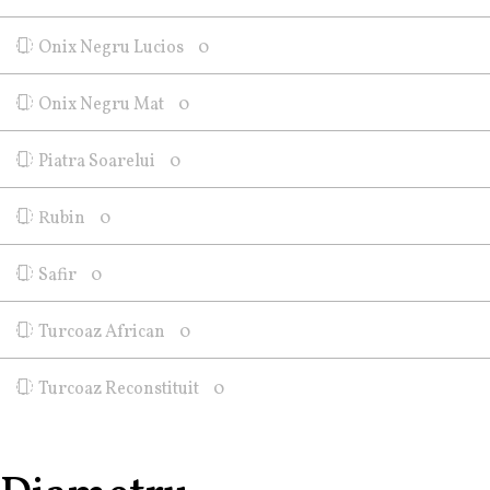
Onix Negru Lucios
0
Onix Negru Mat
0
Piatra Soarelui
0
Rubin
0
Safir
0
Turcoaz African
0
Turcoaz Reconstituit
0