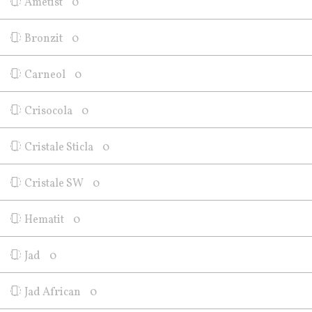
Ametist
0
Bronzit
0
Carneol
0
Crisocola
0
Cristale Sticla
0
Cristale SW
0
Hematit
0
Jad
0
Jad African
0