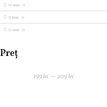
10 mm
0
11 mm
0
12 mm
0
Preț
199
lei
—
209
lei