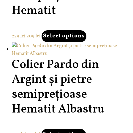
Hematit
Prețul
Prețul
Select options
229
lei
209
lei
inițial
curent
a
este:
fost:
209 lei.
Colier Pardo din
229 lei.
Argint și pietre
semiprețioase
Hematit Albastru
Prețul
Prețul