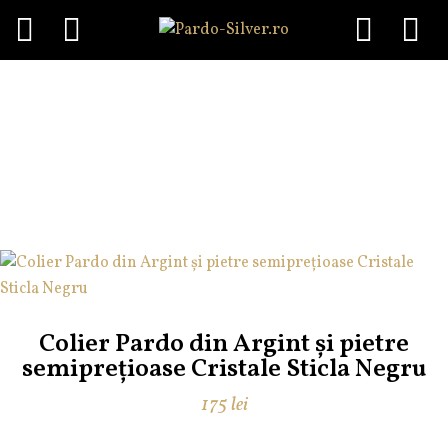
Menu
Skip
to
colier argint Cristale
content
Sticla
Colier Pardo din Argint și pietre
semiprețioase Cristale Sticla Negru
175
lei